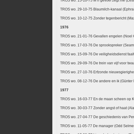
TROS wo. 15-10-75 M’n gevoel zegt me (Lest
TROS wo. 29-10-75 Blaumilch-kanaal (Ephra
TROS wo. 10-12-75 Zonder tegenbericht (Ma
1976
TROS wo. 21-01-76 Gevallen engelen (Noel
TROS wo. 17-03-76 De sprookspreker (Sea
TROS wo. 15-09-76 De veiligheidsdienst faalt
TROS wo. 29-09-76 De trein van vijf voor twa
TROS wo. 27-10-76 Erfzonde nieuwsgierighe
TROS wo. 08-12-76 De andere en ik (Günter 
1977
TROS wo. 16-03-77 En de maan scheen op 
TROS wo. 30-03-77 Zonder angst of haat (Ala
TROS wo. 27-04-77 De geschiedenis van Perr
TROS wo. 11-05-77 De manager (Odd Selme