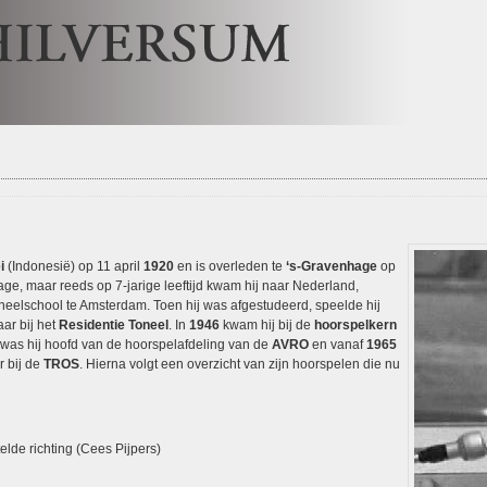
i
(Indonesië) op 11 april
1920
en is overleden te
‘s-Gravenhage
op
age, maar reeds op 7-jarige leeftijd kwam hij naar Nederland,
neelschool te Amsterdam. Toen hij was afgestudeerd, speelde hij
aar bij het
Residentie Toneel
. In
1946
kwam hij bij de
hoorspelkern
was hij hoofd van de hoorspelafdeling van de
AVRO
en vanaf
1965
er bij de
TROS
. Hierna volgt een overzicht van zijn hoorspelen die nu
lde richting (Cees Pijpers)