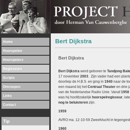
Bert Dijkstra
Home
Hoorspelen
Bert Dijkstra
Hoorspelers
Regisseurs
Bert Dijkstra
werd geboren te
Tandjong Bale
17 november
2003
. Zijn vader had een plant
Scripts
doorliep de H.B.S. en ging in
1940
naar de to
Omroepen
een maand bij het
Centraal Theater
en drie j
van de Nederlandse Radio Unie. Vanaf
1958
Links
was hij hoofdzakelijk
hoorspelregisseur
, lat
nog te beluisteren
zijn.
Contact
1959
AVRO ma. 12-10-59 Zweefvlucht in tegengeste
Tip
1960