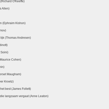
(Richard O'Keeffe)
 Allen)
en (Ephraim Kishon)
imov)
 lijk (Thomas Andresen)
inott)
Soini)
(Maurice Cohen)
in)
merset Maugham)
er Kroetz)
het best (James Follett)
 die langzaam vergaat (Anne Leaton)