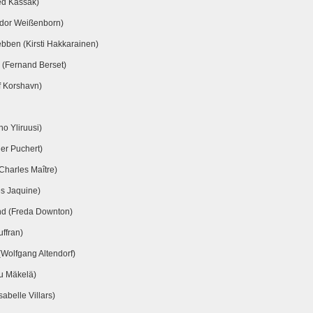
ed Kassak)
odor Weißenborn)
bben (Kirsti Hakkarainen)
(Fernand Berset)
f Korshavn)
o Yliruusi)
er Puchert)
harles Maître)
s Jaquine)
nd (Freda Downton)
ffran)
Wolfgang Altendorf)
u Mäkelä)
abelle Villars)