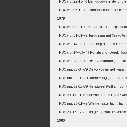
TROS wo. 22-11-78 Een goudvis in de jungle 
TROS wo. 06-12-78 Romantische liefde (Chris
1979
TROS wo. 03-01-79 Sallah of Zaken zijn zak
TROS wo. 31-01-79 Terug naar nul (Isaac As
TROS wo. 14-02-79 Er is nog plaats voor één
TROS wo. 14–03–79 Kortsluiting (Derek Hodd
TROS wo. 28-03-79 De levensboom (Tuulikki 
TROS ma. 23-04-79 De volkomen gelijkenis 
TROS ma. 10-09-79 Boemerang (John Shimm
TROS ma. 29-10-79 Het juweel (William So
TROS za. 17-11-79 Oberösterreich (Franz Xav
TROS ma. 26-11-79 Wie het laatst lacht, lacht 
TROS za. 15-12-79 Het geluid van de wereld
1980