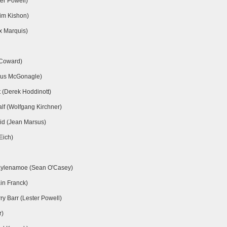
er Powell)
im Kishon)
x Marquis)
 Coward)
mus McGonagle)
 (Derek Hoddinott)
alf (Wolfgang Kirchner)
id (Jean Marsus)
Eich)
Kylenamoe (Sean O'Casey)
in Franck)
y Barr (Lester Powell)
r)