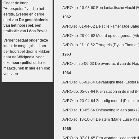
Onder de knop
AVRO do. 10-03-60 Een fantastische vlucht (
"Hoorspelen" vind je het
eerste, tweede en derde
1962
deel van
De geschiedenis
van het hoorspel
, een
AVRO zo. 01-04-62 De stille kamer (Joe Bate
realisatie van
Léon Povel
.
AVRO do. 28-06-62 Moord op de agenda (Ail
Verder bestaat onder deze
AVRO do. 11-10-62 Terugreis (Dylan Thomas
knop de mogelijkheid om
per hoorspel door te klikken
1963
naar de
Wikipedia
: voor
elke
hoorspelfiche
die ik
AVRO di. 25-06-63 De overdracht van de Naj
maakte, heb ik hier een
link
1964
voorzien.
AVRO zo. 05-01-64 Ge
AVRO do. 05-03-64 Klein station in de mist (P
AVRO do. 23-04-64 Zonodig moord (Philip L
AVRO zo. 10-05-64 Ontmoeting in een park (
AVRO zo. 18-10-64 De stem (Marie Luise Kas
1965
AVRO do. 07-01-65 Een wonderlijk gesprek (