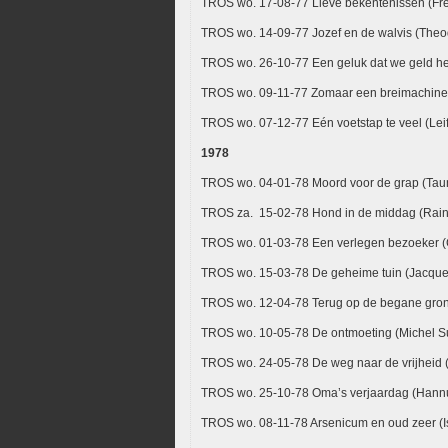
TROS wo. 17-08-77 Lieve bekentenissen (Fr
TROS wo. 14-09-77 Jozef en de walvis (The
TROS wo. 26-10-77 Een geluk dat we geld he
TROS wo. 09-11-77 Zomaar een breimachine 
TROS wo. 07-12-77 Eén voetstap te veel (Lei
1978
TROS wo. 04-01-78 Moord voor de grap (Taun
TROS za. 15-02-78 Hond in de middag (Rain
TROS wo. 01-03-78 Een verlegen bezoeker (C
TROS wo. 15-03-78 De geheime tuin (Jacque
TROS wo. 12-04-78 Terug op de begane gro
TROS wo. 10-05-78 De ontmoeting (Michel Su
TROS wo. 24-05-78 De weg naar de vrijheid (
TROS wo. 25-10-78 Oma’s verjaardag (Hann
TROS wo. 08-11-78 Arsenicum en oud zeer (Is