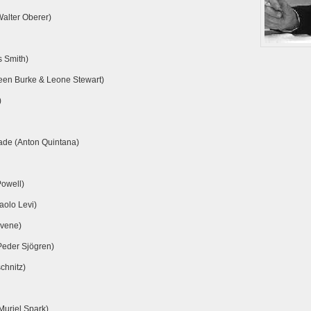
Walter Oberer)
s Smith)
een Burke & Leone Stewart)
)
ade (Anton Quintana)
vaarlijke thee (Lester Powell)
aolo Levi)
evene)
Peder Sjögren)
chnitz)
Muriel Spark)