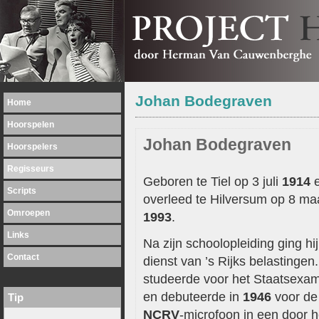
Johan Bodegraven
Home
Hoorspelen
Johan Bodegraven
Hoorspelers
Regisseurs
Geboren te Tiel op 3 juli
1914
Scripts
overleed te Hilversum op 8 ma
Omroepen
1993
.
Links
Na zijn schoolopleiding ging hij
Contact
dienst van ’s Rijks belastingen.
studeerde voor het Staatsexa
en debuteerde in
1946
voor de
Tip
NCRV
-microfoon in een door 