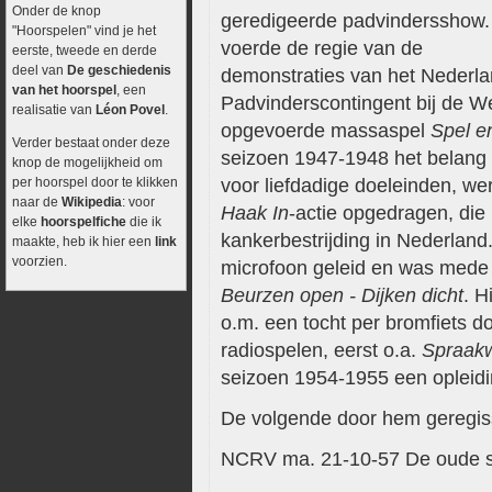
Onder de knop
geredigeerde padvindersshow. 
"Hoorspelen" vind je het
voerde de regie van de
eerste, tweede en derde
deel van
De geschiedenis
demonstraties van het Nederl
van het hoorspel
, een
Padvinderscontingent bij de We
realisatie van
Léon Povel
.
opgevoerde massaspel
Spel e
Verder bestaat onder deze
seizoen 1947-1948 het belang
knop de mogelijkheid om
per hoorspel door te klikken
voor liefdadige doeleinden, we
naar de
Wikipedia
: voor
Haak In
-actie opgedragen, die
elke
hoorspelfiche
die ik
kankerbestrijding in Nederland
maakte, heb ik hier een
link
voorzien.
microfoon geleid en was mede 
Beurzen open - Dijken dicht
. H
o.m. een tocht per bromfiets d
radiospelen, eerst o.a.
Spraakw
seizoen 1954-1955 een opleidi
De volgende door hem geregis
NCRV ma. 21-10-57 De oude sc