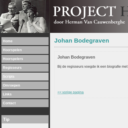
Johan Bodegraven
Home
Hoorspelen
Johan Bodegraven
Hoorspelers
Bij de regisseurs voegde ik een biografie me
Regisseurs
Scripts
Omroepen
<< vorige pagina
Links
Contact
Tip