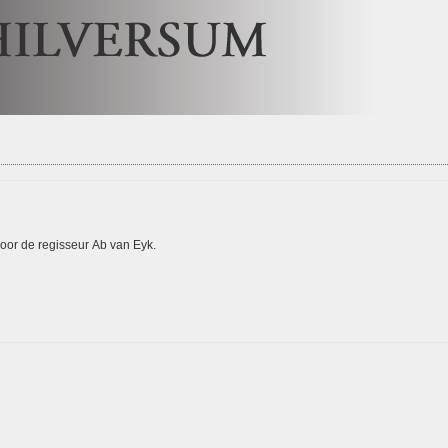
oor de regisseur Ab van Eyk.