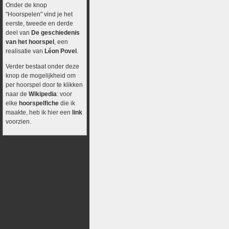
Onder de knop
"Hoorspelen" vind je het
eerste, tweede en derde
deel van
De geschiedenis
van het hoorspel
, een
realisatie van
Léon Povel
.
Verder bestaat onder deze
knop de mogelijkheid om
per hoorspel door te klikken
naar de
Wikipedia
: voor
elke
hoorspelfiche
die ik
maakte, heb ik hier een
link
voorzien.