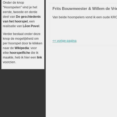
Onder de knop
"Hoorspelen" vind je het
Frits Bouwmeester & Willem de Vri
eerste, tweede en derde
deel van
De geschiedenis
Van beide hoorspelers vond ik een oude KRO-
van het hoorspel
, een
realisatie van
Léon Povel
.
Verder bestaat onder deze
knop de mogelijkheid om
<< vorige pagina
per hoorspel door te klikken
naar de
Wikipedia
: voor
elke
hoorspelfiche
die ik
maakte, heb ik hier een
link
voorzien.