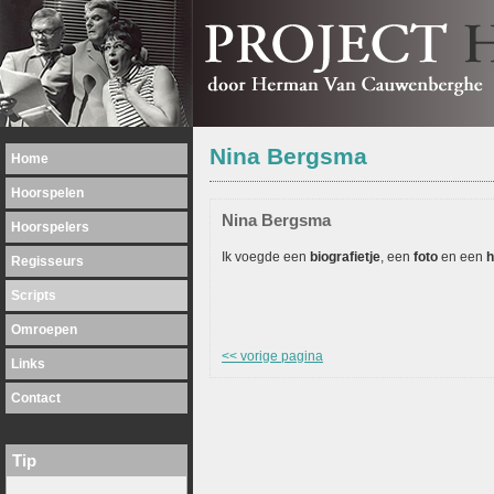
Nina Bergsma
Home
Hoorspelen
Nina Bergsma
Hoorspelers
Ik voegde een
biografietje
, een
foto
en een
h
Regisseurs
Scripts
Omroepen
<< vorige pagina
Links
Contact
Tip