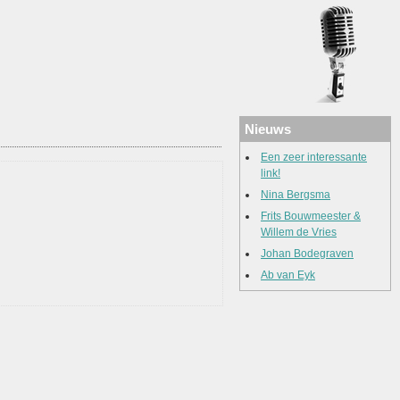
Nieuws
Een zeer interessante
link!
Nina Bergsma
Frits Bouwmeester &
Willem de Vries
Johan Bodegraven
Ab van Eyk