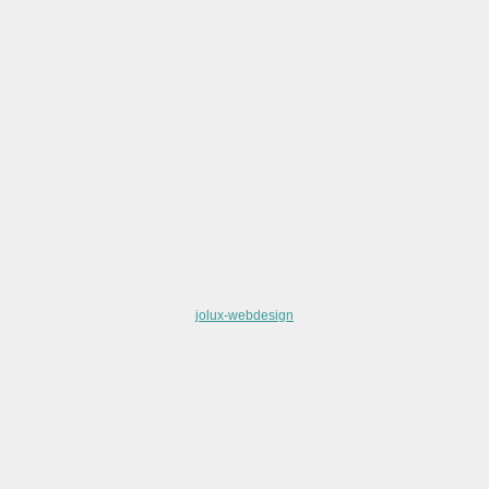
jolux-webdesign