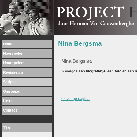
Nina Bergsma
Home
Hoorspelen
Nina Bergsma
Hoorspelers
Ik voegde een
biografietje
, een
foto
en een
h
Regisseurs
Scripts
Omroepen
<< vorige pagina
Links
Contact
Tip